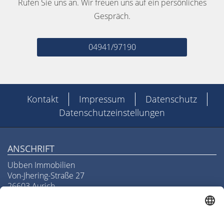
Rufen Sie uns an. Wir freuen uns auf ein persönliches
Gespräch.
04941/97190
Kontakt
Impressum
Datenschutz
Datenschutzeinstellungen
ANSCHRIFT
Ubben Immobilien
Von-Jhering-Straße 27
26603 Aurich
Telefon
04941/97190
Telefax
04941/971918