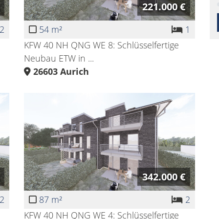
221.000 €
2
54 m²
1
KFW 40 NH QNG WE 8: Schlüsselfertige
Neubau ETW in ...
26603
Aurich
342.000 €
2
87 m²
2
KFW 40 NH QNG WE 4: Schlüsselfertige