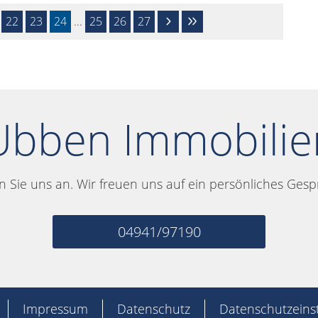
22
23
24
...
25
26
27
Ubben Immobilie
n Sie uns an. Wir freuen uns auf ein persönliches Gesp
04941/97190
Impressum
Datenschutz
Datenschutzeins