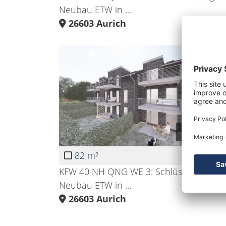
Neubau ETW in ...
26603
Aurich
331.000 €
82 m²
KFW 40 NH QNG WE 3: Schlüsselfertige
Neubau ETW in ...
26603
Aurich