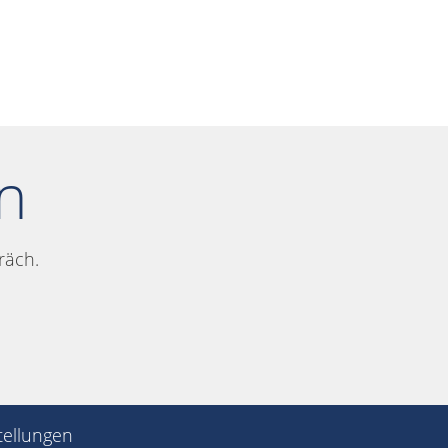
n
räch.
tellungen