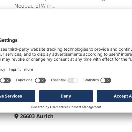
Neubau ETW in ...
26603
Aurich
244.000 €
2
61 m²
1
Schlüsselfertige Neubau ETW in zentraler
Lage!
26603
Aurich