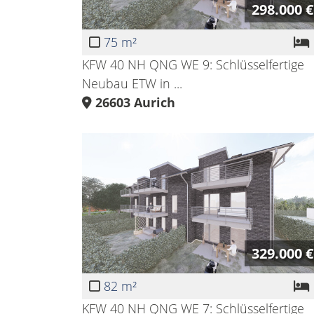
298.000 €
75 m²
KFW 40 NH QNG WE 9: Schlüsselfertige
Neubau ETW in ...
26603
Aurich
329.000 €
82 m²
KFW 40 NH QNG WE 7: Schlüsselfertige