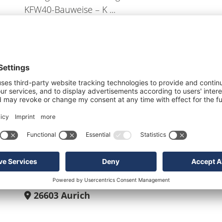
KFW40-Bauweise – K ...
26556
Utarp
399.000 €
3
130 m²
260 m²
3
Haus B: Moderne Neubau-
Doppelhaushälfte in Aurich!
26603
Aurich