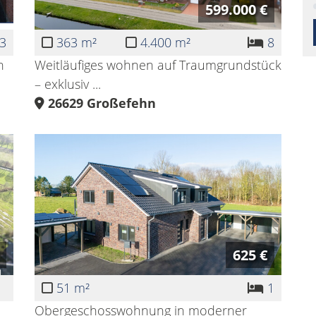
599.000 €
3
363 m²
4.400 m²
8
n
Weitläufiges wohnen auf Traumgrundstück
– exklusiv ...
26629
Großefehn
625 €
51 m²
1
Obergeschosswohnung in moderner