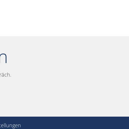
n
räch.
tellungen