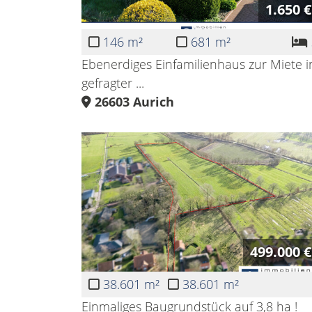
1.650 €
146 m²
681 m²
Ebenerdiges Einfamilienhaus zur Miete i
gefragter ...
26603
Aurich
499.000 €
38.601 m²
38.601 m²
Einmaliges Baugrundstück auf 3,8 ha !