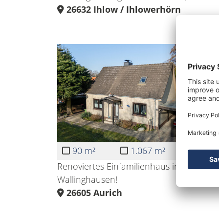
26632
Ihlow / Ihlowerhörn
199.000 €
90 m²
1.067 m²
Renoviertes Einfamilienhaus in
Wallinghausen!
26605
Aurich