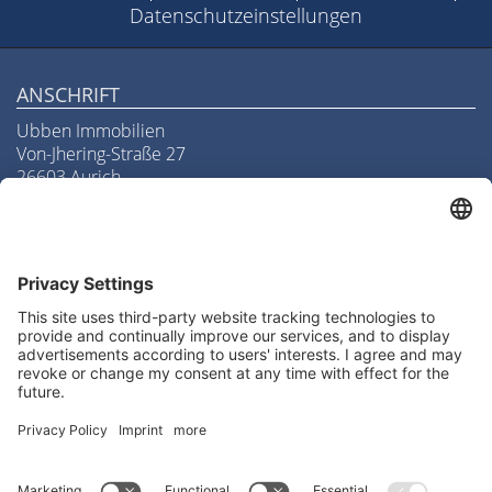
Datenschutzeinstellungen
ANSCHRIFT
Ubben Immobilien
Von-Jhering-Straße 27
26603 Aurich
Telefon
04941/97190
Telefax
04941/971918
E-Mail
info@ubben-immobilien.de
LAGE & ROUTENPLANUNG
Routenplanung zu uns
We need your consent to load
the Google Maps service!