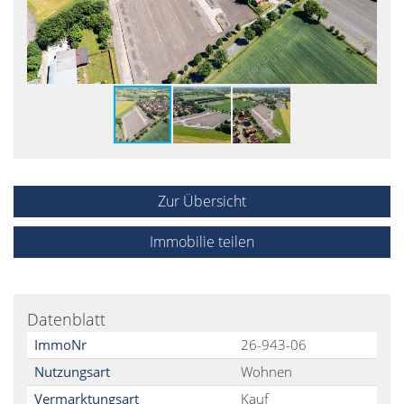
Zur Übersicht
Immobilie teilen
Datenblatt
ImmoNr
26-943-06
Nutzungsart
Wohnen
Vermarktungsart
Kauf