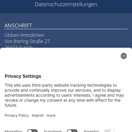
Datenschutzeinstellungen
ANSCHRIFT
Ubben Immobilien
Von-Jhering-Straße 27
26603 Aurich
Telefon
04941/97190
Telefax
04941/971918
E-Mail
info@ubben-immobilien.de
LAGE & ROUTENPLANUNG
Routenplanung zu uns
We need your consent to load
the Google Maps service!